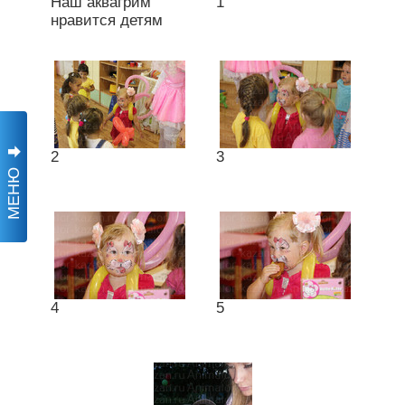
Наш аквагрим
1
нравится детям
2
3
МЕНЮ
4
5