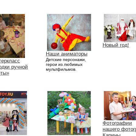
Новый год!
Наши аниматоры
Детские персонажи,
теркласс
герои из любимых
одки ручной
мультфильмов.
оты»
Фотографии
нашего фото
Карины