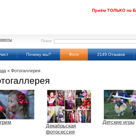
Приём ТОЛЬКО по 
лиенты
Поиск:
лист
Почему мы?
Фото
2149 Отзывов
ная
» Фотогаллерея
тогаллерея
агрим
Детские игры
Декабрьская
фотосессия