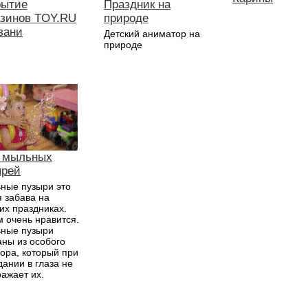
рытие
Праздник на
азинов TOY.RU
природе
зани
Детский аниматор на
природе
 мыльных
ырей
ные пузыри это
 забава на
их праздниках.
 очень нравится.
ные пузыри
аны из особого
ора, который при
ании в глаза не
ажает их.