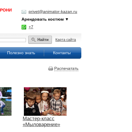
БРОНИ
privet@animator-kazan.ru
Арендовать костюм ▼
+7
Найти
Карта сайта
Полезно знать
Контакты
Распечатать
Мастер-класс
«Мыловарение»