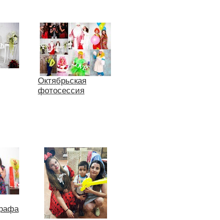
Октябрьская
фотосессия
графа