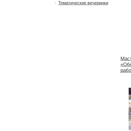
Тематические вечеринки
Мас
«Об
раб