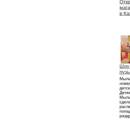
Отк
маг
в Ка
Шоу
пуз
Мыль
новая
детск
Детям
Мыль
сдел
раств
попад
раздр