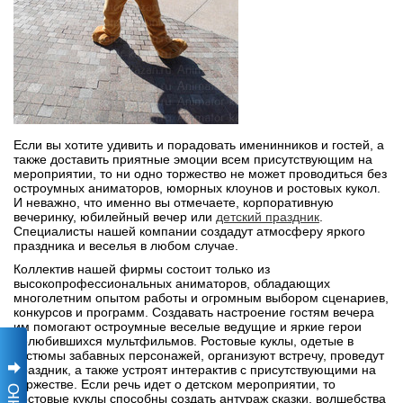
Если вы хотите удивить и порадовать именинников и гостей, а
также доставить приятные эмоции всем присутствующим на
мероприятии, то ни одно торжество не может проводиться без
остроумных аниматоров, юморных клоунов и ростовых кукол.
И неважно, что именно вы отмечаете, корпоративную
вечеринку, юбилейный вечер или
детский праздник
.
Специалисты нашей компании создадут атмосферу яркого
праздника и веселья в любом случае.
Коллектив нашей фирмы состоит только из
высокопрофессиональных аниматоров, обладающих
многолетним опытом работы и огромным выбором сценариев,
конкурсов и программ. Создавать настроение гостям вечера
им помогают остроумные веселые ведущие и яркие герои
полюбившихся мультфильмов. Ростовые куклы, одетые в
костюмы забавных персонажей, организуют встречу, проведут
праздник, а также устроят интерактив с присутствующими на
торжестве. Если речь идет о детском мероприятии, то
ростовые куклы способны создать антураж сказки, волшебства