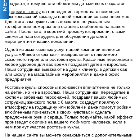
МЕНЮ
и радости, к тому же они обожаемы детьми всех возрастов.
Оформить заявку
на проведение торжества с помощью
высококлассной команды нашей компании совсем несложно.
Для этого вам нужно лишь позвонить по указанным
телефонным номерам или оставить сообщение на нашем
сайте. После чего, в короткий промежуток времени, с вами
свяжется наш сотрудник для обсуждения деталей
мероприятия и ваших пожеланий.
Одной из эксклюзивных услуг нашей компании является
услуга «Живой открытки» - поздравления от любимого
сказочного героя или ростовой куклы. Красочные персонажи в
любое удобное для вас время поздравят детей и взрослых.
Наши сотрудники выезжают на дом к клиенту, в детский сад
или школу, на масштабные мероприятия и даже в офис
предприятия.
Ростовые куклы способны произвести впечатление не только
на детей, но и на взрослых. Наши сотрудники, переодетые в
костюмы забавных персонажей, поздравят ваших любимых
сотрудниц женского пола с 8 марта, создадут приятную
атмосферу на годовщину или юбилей и даже помогут робким
влюбленным признаться в своих чувствах и сделать
предложение руки и сердца. Только подумайте, какой эффект
произведет сюрприз на вашего любимого человека, если в
нем примут участие ростовые куклы.
На нашем сайте вы можете ознакомиться с дополнительными