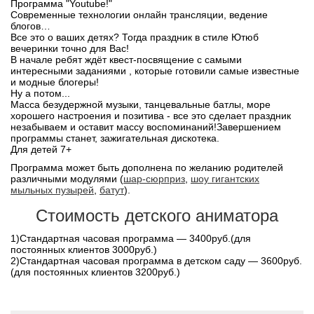
Программа "Youtube!"
Современные технологии онлайн трансляции, ведение
блогов…
Все это о ваших детях? Тогда праздник в стиле Ютюб
вечеринки точно для Вас!
В начале ребят ждёт квест-посвящение с самыми
интересными заданиями , которые готовили самые известные
и модные блогеры!
Ну а потом...
Масса безудержной музыки, танцевальные батлы, море
хорошего настроения и позитива - все это сделает праздник
незабываем и оставит массу воспоминаний!Завершением
программы станет, зажигательная дискотека.
Для детей 7+
Программа может быть дополнена по желанию родителей
различными модулями (
шар-сюрприз
,
шоу гигантских
мыльных пузырей
,
батут
).
Стоимость детского аниматора
1)Стандартная часовая программа — 3400руб.(для
постоянных клиентов 3000руб.)
2)Cтандартная часовая программа в детском саду — 3600руб.
(для постоянных клиентов 3200руб.)