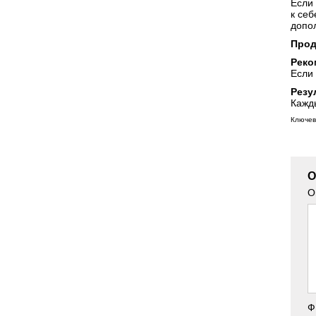
Если
к себ
допо
Прод
Реко
Если 
Резу
Кажды
Ключев
О
О
Ф