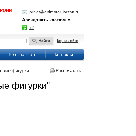
БРОНИ
privet@animator-kazan.ru
Арендовать костюм ▼
+7
Найти
Карта сайта
Полезно знать
Контакты
совые фигурки"
Распечатать
ые фигурки"
.