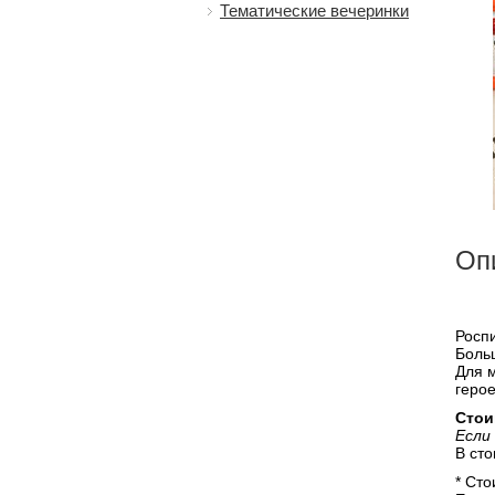
Тематические вечеринки
Оп
Роспи
Больш
Для 
герое
Стои
Если
В сто
* Сто