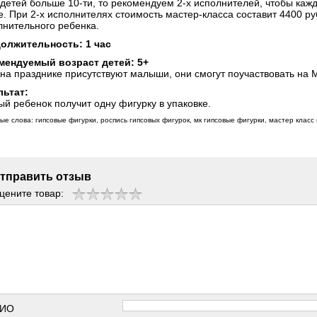
 детей больше 10-ти, то рекомендуем 2-х исполнителей, чтобы ка
е. При 2-х исполнителях стоимость мастер-класса составит 4400 руб
лнительного ребенка.
олжительность: 1 час
мендуемый возраст детей: 5+
на празднике присутствуют малыши, они смогут поучаствовать на 
льтат:
й ребенок получит одну фигурку в упаковке.
ые слова: гипсовые фигурки, роспись гипсовых фигурок, мк гипсовые фигурки, мастер класс
тправить отзыв
цените товар:
ИО