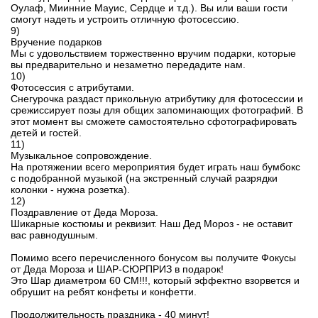
Оулаф, Миинние Мауис, Сердце и т.д.). Вы или ваши гости
смогут надеть и устроить отличную фотосессию.
9)
Вручение подарков
Мы с удовольствием торжественно вручим подарки, которые
вы предварительно и незаметно передадите нам.
10)
Фотосессия с атрибутами.
Снегурочка раздаст прикольную атрибутику для фотосессии и
срежиссирует позы для общих запоминающих фотографий. В
этот момент вы сможете самостоятельно сфотографировать
детей и гостей.
11)
Музыкальное сопровождение.
На протяжении всего мероприятия будет играть наш бумбокс
с подобранной музыкой (на экстренный случай разрядки
колонки - нужна розетка).
12)
Поздравление от Деда Мороза.
Шикарные костюмы и реквизит. Наш Дед Мороз - не оставит
вас равнодушным.
Помимо всего перечисленного бонусом вы получите Фокусы
от Деда Мороза и ШАР-СЮРПРИЗ в подарок!
Это Шар диаметром 60 СМ!!!, который эффектно взорвется и
обрушит на ребят конфеты и конфетти.
Продолжительность праздника - 40 минут!