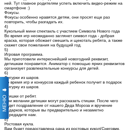
ней. Тут главное родителям успеть включить видео-режим на
смартфоне :)
Фокусы.
Фокусы особенно нравятся детям, они просят еще раз
повторить, чтобы разгадать их.
4)
Кукольный мини спектакль с участием Символа Нового года
Во время игр неожиданно заглянет символ года - добрая
краска, которая обожает смешить и щекотать ребята, а также
скажет свои пожелания на будущий год.
5)
Игровая программа.
Мы приготовили интереснейший новогодний реквизит,
детишкам понравится. Аниматор с помощью ярких реквизитов
организует развлекательные конкурсы для детей.
6)
Фигурки из шаров.
Во время игр и конкурсов каждый ребенок получит в подарок
фигурку из шаров.
7)
Стишки от ребят.
МЕНЮ
При желании детишки могут рассказать стишки. После чего
будет поздравление от нашего Деда Мороза и вручение
подарков, которые вы предварительно и незаметно
передадите нам.
8)
Ростовая кукла.
Вам будет предоставлена одна из ростовых кукол(Снеговик,