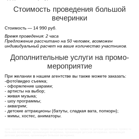
Стоимость проведения большой
вечеринки
Стоимость — 14 990 руб.
Время проведения: 2 часа
Предложение рассчитано на 50 человек, возможен
индивидуальный расчет на ваше количество участников.
Дополнительные услуги на промо-
мероприятие
При желании в нашем агентстве вы также можете заказать:
-фото\видео съемка;
- оформление шарами;
- артисты на выбор;
- живая музыка;
- шоу программы;
- аквагрим;
- детские аттракционы (батуты, сладкая вата, попкорн);
- мимы, хостес, аниматоры.
теги: провести вечеринка, провести детская вечеринка, провести детская дискотека, провести
большая вечеринка, организация вечеринка, организация детская вечеринка, организация
детская дискотека, организация большая вечеринка.