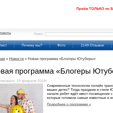
Приём ТОЛЬКО по 
лиенты
Поиск:
лист
Почему мы?
Фото
2149 Отзывов
ная
»
Новости
» Новая программа «Блогеры Ютуберы»
вая программа «Блогеры Юту
ликовано: 19 февраля 2018г.
Современные технологии онлайн транс
ваших детях? Тогда праздник в стиле Ю
начале ребят ждёт квест-посвящение 
которые готовили самые известные и 
Подробнее о программе »