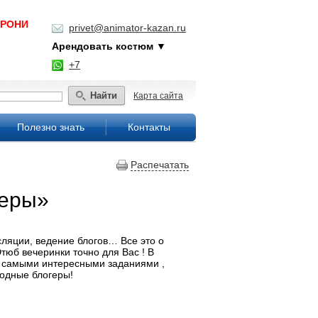
БРОНИ
privet@animator-kazan.ru
Арендовать костюм ▼
+7
Найти
Карта сайта
Полезно знать
Контакты
Распечатать
беры»
ляции, ведение блогов… Все это о
тюб вечеринки точно для Вас ! В
с самыми интересными заданиями ,
модные блогеры!