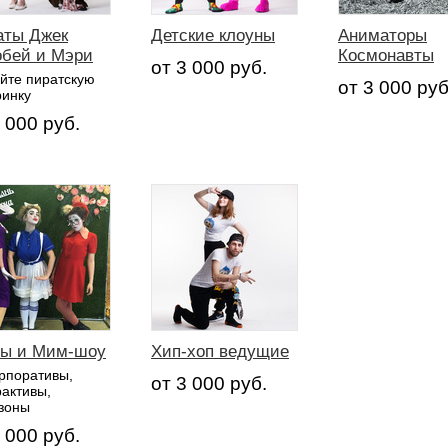
аты Джек
Детские клоуны
Аниматоры
обей и Мэри
Космонавты
от 3 000 руб.
ойте пиратскую
от 3 000 руб
ринку
 000 руб.
ы и Мим-шоу
Хип-хоп ведущие
орпоративы,
от 3 000 руб.
рактивы,
зоны
 000 руб.