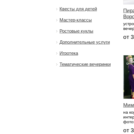
Квесты для детей
Пир
Вор
Мастер-классы
устр
вече
Ростовые куклы
от 3
Дополнительные услуги
Игротека
Тематические вечеринки
Мим
на к
инте
фото
от 3