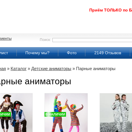
Приём ТОЛЬКО по 
лиенты
Поиск:
лист
Почему мы?
Фото
2149 Отзывов
ная
»
Каталог
»
Детские аниматоры
» Парные аниматоры
рные аниматоры
ЛИЧИИ
В НАЛИЧИИ